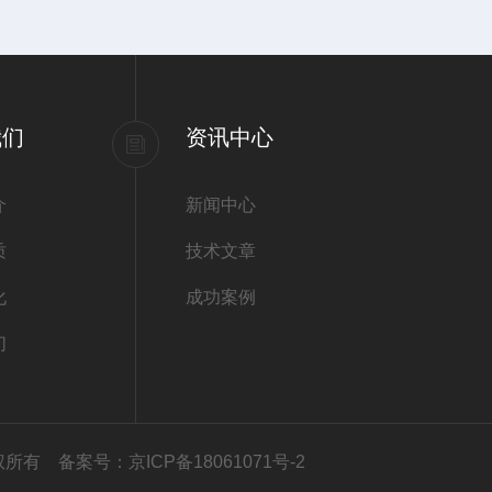
我们
资讯中心
介
新闻中心
质
技术文章
化
成功案例
们
司版权所有
备案号：京ICP备18061071号-2