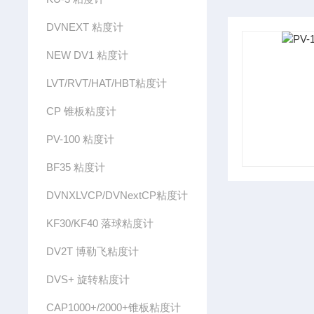
DVNEXT 粘度计
NEW DV1 粘度计
LVT/RVT/HAT/HBT粘度计
CP 锥板粘度计
PV-100 粘度计
BF35 粘度计
DVNXLVCP/DVNextCP粘度计
KF30/KF40 落球粘度计
DV2T 博勒飞粘度计
DVS+ 旋转粘度计
CAP1000+/2000+锥板粘度计