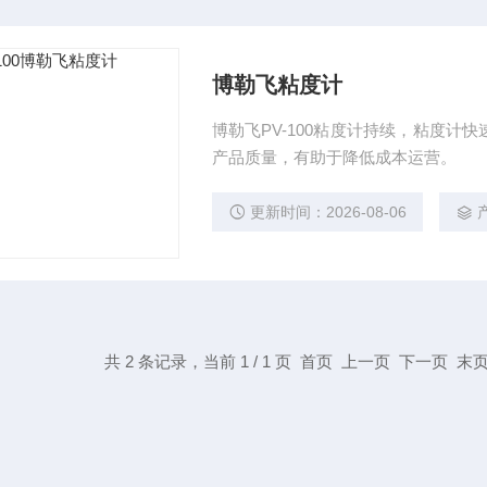
博勒飞粘度计
博勒飞PV-100粘度计持续，粘度
产品质量，有助于降低成本运营。
更新时间：2026-08-06
共 2 条记录，当前 1 / 1 页 首页 上一页 下一页 