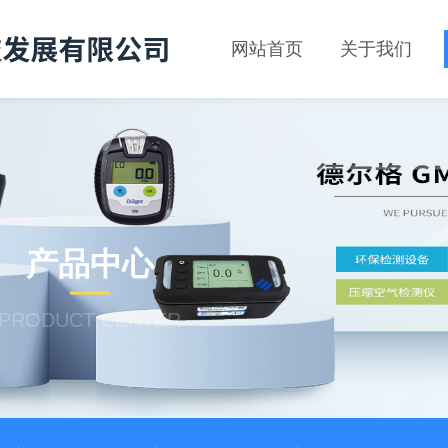
网站首页
关于我们
产品中心
PRODUCT CENTER