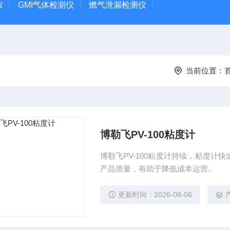
仪
GMI气体检测仪
燃气泄漏检测仪
当前位置：
博勒飞PV-100粘度计
博勒飞PV-100粘度计持续，粘度
产品质量，有助于降低成本运营。
更新时间：2026-08-06