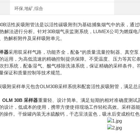
环保,地矿,综合
hod 30B活性炭吸附管法是以活性碳吸附剂为基础捕集烟气中的汞
热解法进行分析。针对30B烟气汞监测系统，LUMEX公司为燃煤
、热解析附件及采样吸附单元。
采样器
采用双采样气路，功能齐全，配备*的质量流量控制器、真空
的运用，为高低流速的精确控制提供保障。不受温度、压力等其它条
吹扫系统，配备湿气、酸气移除洗涤系统，保证精确的采样条件。符合美国E
量保证和质量控制等技术规范。
活性炭吸附采样单元包含OLM30B采样系统和配套活性炭吸附管，满足总
元
OLM 30B 采样器
重量轻、设计简单。满足短期的相对准确度测试
的设计，低成本的使用，携带方便使得现场工作轻松高效。采样器
的操作。干燥罐内装无水硫酸钙，干态呈淡蓝色，吸水后变成粉红色