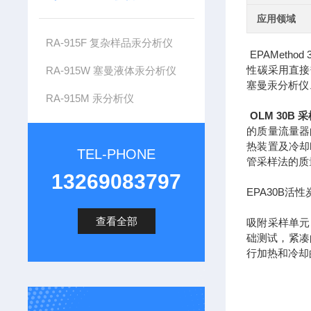
应用领域
RA-915F 复杂样品汞分析仪
EPAMet
性碳采用直接
RA-915W 塞曼液体汞分析仪
塞曼汞分析仪
RA-915M 汞分析仪
OLM 30B 
的质量流量器
热装置及冷却
TEL-PHONE
管采样法的质
13269083797
EPA30B
查看全部
吸附采样单
础测试，紧凑
行加热和冷却