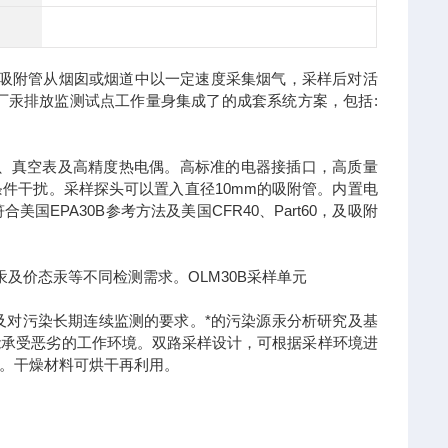
，通过吸附管从烟囱或烟道中以一定速度采集烟气，采样后对活
电厂汞排放监测试点工作量身集成了的成套系统方案，包括:
泵、真空表及高精度热电偶。高标准的电器接插口，高质量
件干扰。采样探头可以置入直径10mm的吸附管。内置电
PA30B参考方法及美国CFR40、Part60，及吸附
汞及价态汞等不同检测需求。OLM30B采样单元
及对污染长期连续监测的要求。*的污染源汞分析研究及基
能承受恶劣的工作环境。双路采样设计，可根据采样环境进
。干燥材料可烘干再利用。