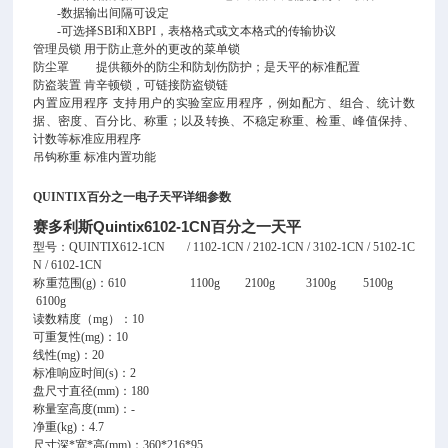
-数据输出间隔可设定
-可选择SBI和XBPI，表格格式或文本格式的传输协议
管理员锁 用于防止意外的更改的菜单锁
防尘罩 提供额外的防尘和防划伤防护；是天平的标准配置
防盗装置 肯辛顿锁，可链接防盗锁链
内置应用程序 支持用户的实验室应用程序，例如配方、组合、统计数
据、密度、百分比、称重；以及转换、不稳定称重、检重、峰值保持、
计数等标准应用程序
吊钩称重 标准内置功能
QUINTIX百分之一电子天平详细参数
赛多利斯Quintix6102-1CN百分之一天平
型号：QUINTIX612-1CN / 1102-1CN / 2102-1CN / 3102-1CN / 5102-1C
N / 6102-1CN
称重范围(g)：610 1100g 2100g 3100g 5100g
6100g
读数精度（mg）：10
可重复性(mg)：10
线性(mg)：20
标准响应时间(s)：2
盘尺寸直径(mm)：180
称量室高度(mm)：-
净重(kg)：4.7
尺寸深*宽*高(mm)：360*216*95