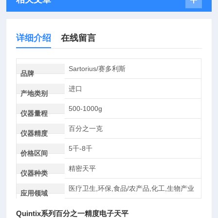
详细介绍
在线留言
Sartorius/赛多利斯
品牌
进口
产地类别
500-1000g
仪器量程
百分之一克
仪器精度
5千-8千
价格区间
精密天平
仪器种类
医疗卫生,环保,食品/农产品,化工,生物产业
应用领域
Quintix系列百分之一精度电子天平