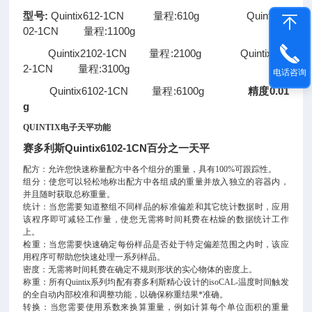
型号:
Quintix612-1CN 量程:610g Quintix11
02-1CN 量程:1100g
Quintix2102-1CN 量程:2100g Quintix310
2-1CN 量程:3100g
电话咨询
Quintix6102-1CN 量程:6100g
精度0.01
g
QUINTIX电子天平功能
赛多利斯Quintix6102-1CN百分之一天平
配方：允许您快速称量配方中各个组分的重量，具有100%可跟踪性。
组分：使您可以轻松地称出配方中各组成的重量并放入独立的容器内，
并且随时获取总称重量。
统计：当您需要知道整组不同样品的标准偏差和其它统计数据时，应用
该程序即可减轻工作量，使您无需将时间耗费在枯燥的数据统计工作
上。
检重：当您需要快速确定每份样品是否处于特定偏差范围之内时，该应
用程序可帮助您快速处理一系列样品。
密度：无需将时间耗费在确定不规则形状的实心物体的密度上。
称重：所有Quintix系列均配有赛多利斯精心设计的isoCAL-温度时间触发
的全自动内部校准和调整功能，以确保称重结果*准确。
转换：当您需要使用系数来换算重量，例如计算每个单位面积的重量