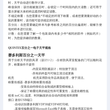
时，天平自动进行数学计算。
峰值保持：该功能被激活时，会锁定一个时间段内的大读数；还可用于
显示屏被大体积样品遮挡时锁定读数。
不稳定称重：当您需要在*不稳定的环境下称重，或者想要测量好动的小
鼠的重量时，该功能可提供稳定的结果。
百分比：在您需要确定样本与参考标准之间的百分比偏差时，能够方便
地对样本进行比较。
计数：在您需要了解一个包装袋内有多少件*相同的部件（例如药片）
时，为您提供确切的数量。
QUINTIX百分之一电子天平规格
赛多利斯百分之一天平
用于分析天平的防风罩（设计1+2） -分析防风罩室配备的门可以顺利花
开，称重操作不疲劳
-内室采用防溅设计；特别便于清洁
-所有的秤盘均可独立清洁或更换
机壳 机壳采用防化学品表面处理，便于清洁。
称重传感器 -赛多利斯称重传感器
-安装在由特殊铝合金制成的重型模铸板上
-保证了称重结果的稳定性和可重复性，温度依赖性低
校准 isoCAL-温度、时间触发的全自动内部校准和调整
接口 迷你USB端口
-自动识别赛多利斯YDP30或YDP40打印机
-直接传输数据至Microsoft Excel电子表格，无需使用其它软件