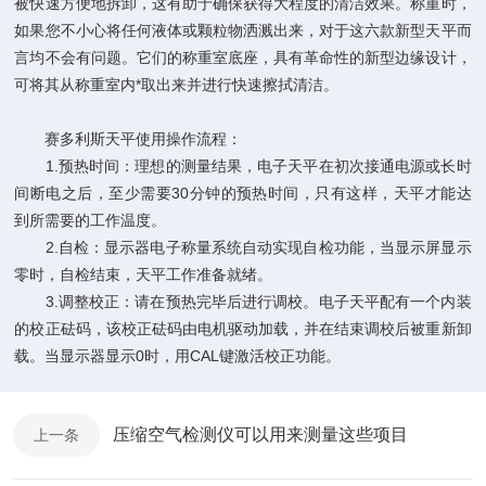
被快速方便地拆卸，这有助于确保获得大程度的清洁效果。称重时，
如果您不小心将任何液体或颗粒物洒溅出来，对于这六款新型天平而
言均不会有问题。它们的称重室底座，具有革命性的新型边缘设计，
可将其从称重室内*取出来并进行快速擦拭清洁。
赛多利斯天平使用操作流程：
1.预热时间：理想的测量结果，电子天平在初次接通电源或长时
间断电之后，至少需要30分钟的预热时间，只有这样，天平才能达
到所需要的工作温度。
2.自检：显示器电子称量系统自动实现自检功能，当显示屏显示
零时，自检结束，天平工作准备就绪。
3.调整校正：请在预热完毕后进行调校。电子天平配有一个内装
的校正砝码，该校正砝码由电机驱动加载，并在结束调校后被重新卸
载。当显示器显示0时，用CAL键激活校正功能。
压缩空气检测仪可以用来测量这些项目
上一条