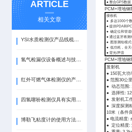
ARTICLE
● 整合GPS数据
PCM+埋地
接收机
相关文章
● 多达1000个
● 提供PDA和
● 确定位和管
● 通过蓝牙将测
YSI水质检测仪产品线梳理——从便携监测到在线应用的覆盖
● 图形测绘模
● 低功耗，全
● 背光/声音
氢气检漏仪设备概述与技术参数解析
PCM+埋地
发射机
● 150瓦大功
红外可燃气体检测仪的产品特点
● 范围30公
● 动态范围: 
● 选择性: 12
● 发射机工作范围
四氢噻吩检测仪具有实用、便于携带、电源选择灵活多样等优点
● 深度探测精
10米（条件良
● 电流精度: ±
博勒飞粘度计的使用方法和日常检查措施
● 定位精度: 
● 重量: 3.3