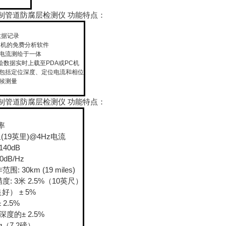
钢制管道防腐层检测仪 功能特点：
数据记录
PC机的免费分析软件
道电流测绘于一体
绘数据实时上载至PDA或PC机
式包括定位深度、定位电流和相位
天候测量
钢制管道防腐层检测仪 功能特点：
率
里(19英里)@4Hz电流
140dB
0dB/Hz
: 30km (19 miles)
度: 3米 2.5%（10英尺）
好） ± 5%
 2.5%
深度的± 2.5%
kg（7.2磅）