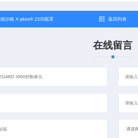
：
德尔格 X-plore® 2100面罩
返回列表
在线留言