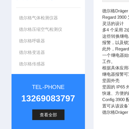
德尔格Dräger
Regard 
德尔格气体检测仪器
灵活的设计
德尔格压缩空气检测仪
多4 个采用 
这些转换继电
德尔格呼吸器
报警，以及锁
此外，Rega
德尔格变送器
一个继电器始
工作。
德尔格传感器
根据具体应用
继电器报警可
坚固外壳
TEL-PHONE
坚固的 IP
快速、方便的
13269083797
Config
置可从该设备
德尔格Dräger
查看全部