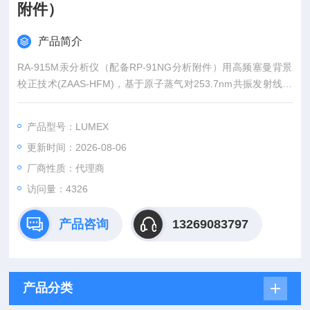
附件）
产品简介
RA-915M汞分析仪（配备RP-91NG分析附件）用高频塞曼背景
校正技术(ZAAS-HFM)，基于原子蒸气对253.7nm共振发射线吸
收的原理，进行汞分析检测。可配备不同模块，实现固液、气多
种样品检测，适用于分析/监测大气、水、土壤、烟道气、应急泄
产品型号：LUMEX
露事故、有害废物、生物材料、职业环境检测等。
更新时间：2026-08-06
厂商性质：代理商
访问量：4326
产品咨询
13269083797
产品分类