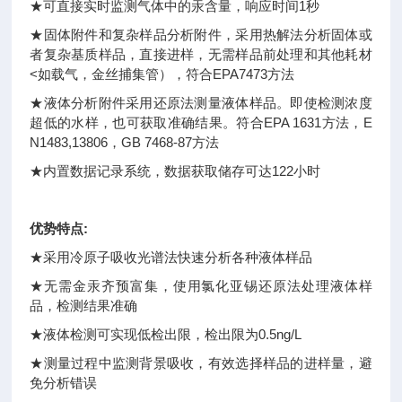
★可直接实时监测气体中的汞含量，响应时间1秒
★固体附件和复杂样品分析附件，采用热解法分析固体或
者复杂基质样品，直接进样，无需样品前处理和其他耗材
<如载气，金丝捕集管），符合EPA7473方法
★液体分析附件采用还原法测量液体样品。即使检测浓度
超低的水样，也可获取准确结果。符合EPA 1631方法，E
N1483,13806，GB 7468-87方法
★内置数据记录系统，数据获取储存可达122小时
优势特点:
★采用冷原子吸收光谱法快速分析各种液体样品
★无需金汞齐预富集，使用氯化亚锡还原法处理液体样
品，检测结果准确
★液体检测可实现低检出限，检出限为0.5ng/L
★测量过程中监测背景吸收，有效选择样品的进样量，避
免分析错误