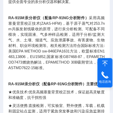
提供全面专业的汞分析仪器和解决案。
RA-915M汞分析仪（配备RP-91NG分析附件）
采用高频
塞曼背景校正技术(ZAAS-HFM)，基于原子蒸气对253.7n
m共振发射线吸收的原理，进行汞分析检测。可配备不同
模块，实现固液、气多种样品检测，适用于分析/监测大
气、水、土壤、烟道气、应急泄露事故、有害废物、生物
材料、职业环境检测等。相关检测方法符合国际标准方法:
美国EPA METHOD sw-846EPA1631方法，欧盟标准EN1
483,13806，EU15852,国家标准GB7468-87，EPAMETH
OD7473燃烧热解法，EPAMETHOD 30B吸附管法，美国
ASTMD7622-15标准。
电话咨询
RA-915M汞分析仪（配备RP-91NG分析附件）
主要优势:
★优良技术:优良高频塞曼背景校正技术，保证超高灵敏度
和准确度，抗干扰性强
★灵活便携:直接检测，可实验室、野外便携，车载，机载
和固定站点监测，适用于紧急突发事故和污染应急监测排