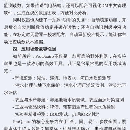
监测读数。如果传送到电脑端，还可以配合可视化DM中文管理
软件，生成直观的数据图表，方便对比分析。
同时仪器也内建了一系列“聪明的头脑”：自动稳定功能，开
启后会自动判断数值稳定并锁存读数；还有自动识别缓冲液功
能，在标定时无需逐一校对配方。自动重新校准提示，能让你主
动把控读数从不跑偏。
四、应用场景兼容性强
如前所述，ProQuatro不仅是一款可靠的野外利器，在实验
室里也是一款称职的高效工具。以下是它最常见的应用领域速
览：
- 环境监测：湖泊、溪流、地表水、河口水质监测等
- 污水处理与地下水保护：污水处理厂溢流监测、污染地下
水评估
- 农业与水产养殖：养殖池塘水质调试、农业面源污染监测
- 工业与食品饮料：啤酒、葡萄酒生产过程的水质控制
- 实验室精准检测：BOD测试、pH和ORP测定
ProQuatro的核心竞争力在于“全、固、易”：参数全面，覆
盖水体中绝大多数关键指标；机身坚固防水、电池与电路舱隔