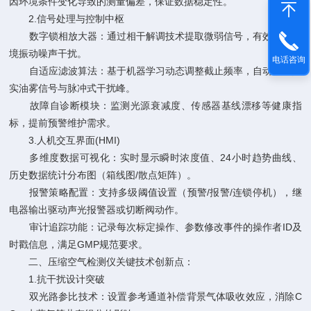
因环境条件变化导致的测量偏差，保证数据稳定性。
2.信号处理与控制中枢
数字锁相放大器：通过相干解调技术提取微弱信号，有效抑制环
境振动噪声干扰。
电话咨询
自适应滤波算法：基于机器学习动态调整截止频率，自动区分真
实油雾信号与脉冲式干扰峰。
故障自诊断模块：监测光源衰减度、传感器基线漂移等健康指
标，提前预警维护需求。
3.人机交互界面(HMI)
多维度数据可视化：实时显示瞬时浓度值、24小时趋势曲线、
历史数据统计分布图（箱线图/散点矩阵）。
报警策略配置：支持多级阈值设置（预警/报警/连锁停机），继
电器输出驱动声光报警器或切断阀动作。
审计追踪功能：记录每次标定操作、参数修改事件的操作者ID及
时戳信息，满足GMP规范要求。
二、压缩空气检测仪关键技术创新点：
1.抗干扰设计突破
双光路参比技术：设置参考通道补偿背景气体吸收效应，消除C