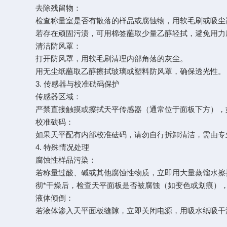
去除残留物：
检查称量室是否有散落的样品或腐蚀物，用软毛刷或吸尘
若存在顽固污渍，可用棉签蘸取少量乙醇轻拭，避免用力
清洁防风罩：
打开防风罩，用软毛刷清理内部角落的灰尘。
用无尘纸蘸取乙醇擦拭玻璃或塑料防风罩，确保透光性。
3. 传感器与校准砝码保护
传感器区域：
严禁直接触摸或擦拭天平传感器（通常位于面板下方），
校准砝码：
如果天平配有内部校准砝码，请勿自行拆卸清洁，需由专
4. 特殊情况处理
腐蚀性样品污染：
若称量过酸、碱或其他腐蚀性物质，立即用大量蒸馏水擦
彻*干燥后，检查天平面板是否被腐蚀（如变色或划痕），
液体倾倒：
若液体渗入天平面板缝隙，立即关闭电源，用吸水纸吸干液