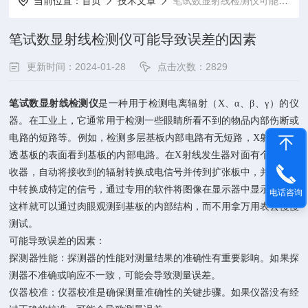
当前位置：
首页
技术文章
笔试数显射线检测仪可能导致误差的因素
笔试数显射线检测仪可能导致误差的因素
更新时间：2024-01-28
点击次数：2829
笔试数显射线检测仪
是一种用于检测电离辐射（X、α、β、γ）的仪
器。在工业上，它通常用于检测一些眼睛所看不到的物品内部伤断或
电路的短路等。例如，检测多层基板内部电路有无短路，X射线可穿
透基板的表面看到基板的内部电路。在X射线发生器对面有个数据接
收器，自动将接收到的辐射转换成电信号并传到扩张板中，并在电脑
中转换成特定的信号，通过专用的软件将图像在显示器中显示出来，
电话咨询
这样就可以通过肉眼观测到基板的内部结构，而不用拿万用表去慢慢
测试。
可能导致误差的因素：
探测器性能：探测器的性能对测量结果的准确性有重要影响。如果探
测器不准确或响应不一致，可能会导致测量误差。
仪器校准：仪器校准是确保测量准确性的关键步骤。如果仪器没有经