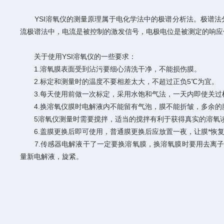
YSI溶氧仪的测量原理属于电化学法中的极谱分析法。极谱法
流极谱法中，电流是被控制的激发信号，电极电位是被测定的响应
关于使用YSI溶氧仪的一些要求：
1.溶氧膜表面受到沾污要细心清洗干净，不能损伤膜。
2.标定和测量时的温度不要相差太大，不超过正负5℃为宜。
3.每天使用前做一次标定，采用水饱和气法，一天内即使关过
4.换溶氧仪膜时电解液内不能留有气泡，膜不能折皱，多余的
5溶氧仪测量时需要搅拌，适当的搅拌有利于获得真实的溶氧读
6.盖膜更换后即可使用，普通膜更换后应放置一夜，让膜*恢
7.传感器电解液干了一定要换溶氧膜，换溶氧膜时要用去离子水
量新电解液，旋紧。