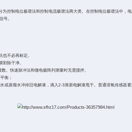
分为控制电位极谱法和控制电流极谱法两大类。在控制电位极谱法中，电
信号。
机也不必再标定。
膜割除干净。
数。快速脉冲法和微电极阵列测量时无需搅拌。
复平衡；
或蒸馏水冲掉旧电解液，滴入2-3滴新电解液甩干。普通溶氧传感器